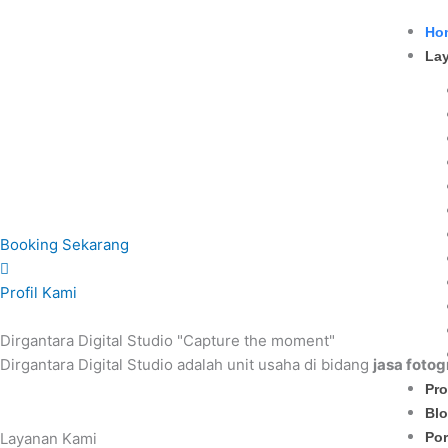
Lewati
Ho
ke
La
konten
Jasa Foto Video Sekolah & Lembaga Anda
Dirgantara Digital Studio hadir sebagai partner resmi dokumen
Booking Sekarang
Profil Kami
Dirgantara Digital Studio
"Capture the moment"
Dirgantara Digital Studio adalah unit usaha di bidang
jasa fotog
Pro
Bl
Por
Layanan
Kami