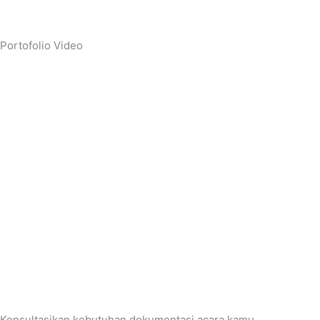
Portofolio
Video
Konsultasikan kebutuhan dokumentasi acara kamu.