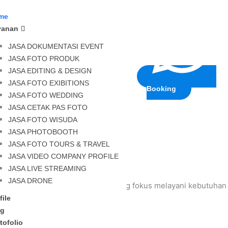
me
yanan
JASA DOKUMENTASI EVENT
JASA FOTO PRODUK
JASA EDITING & DESIGN
JASA FOTO EXIBITIONS
tasi foto & video sekolah — dari event, wisuda, hingga Buku Ta
Booking
JASA FOTO WEDDING
JASA CETAK PAS FOTO
JASA FOTO WISUDA
JASA PHOTOBOOTH
JASA FOTO TOURS & TRAVEL
JASA VIDEO COMPANY PROFILE
JASA LIVE STREAMING
JASA DRONE
rafi dan videografi profesional
yang fokus melayani kebutuhan 
file
og
tofolio