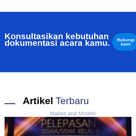
Konsultasikan kebutuhan
Hubungi
dokumentasi acara kamu.
kami
Artikel
Terbaru
Makes and Models