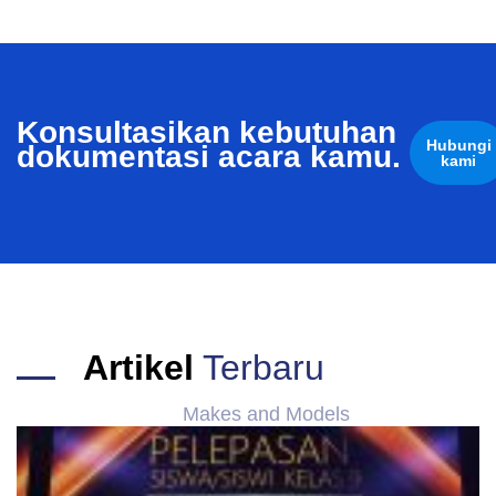
Konsultasikan kebutuhan
Hubungi
dokumentasi acara kamu.
kami
Artikel
Terbaru
Makes and Models