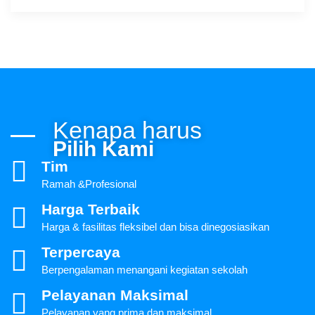
Kenapa harus
Pilih Kami
Tim
Ramah &Profesional
Harga Terbaik
Harga & fasilitas fleksibel dan bisa dinegosiasikan
Terpercaya
Berpengalaman menangani kegiatan sekolah
Pelayanan Maksimal
Pelayanan yang prima dan maksimal