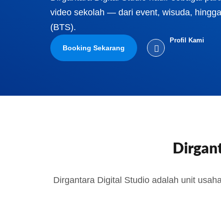
video sekolah — dari event, wisuda, hing
(BTS).
Profil Kami
Booking Sekarang
Dirgant
Dirgantara Digital Studio adalah unit usah