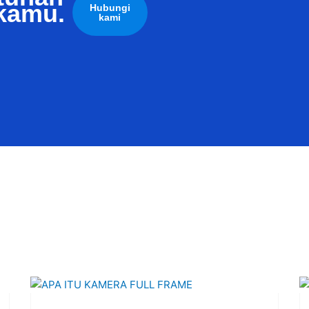
kamu.
Hubungi
kami