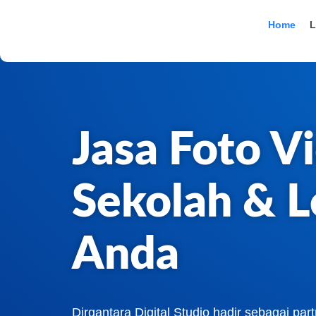
Lewati
ke
Home
L
konten
Jasa Foto V
Sekolah & 
Anda
Dirgantara Digital Studio hadir sebagai par