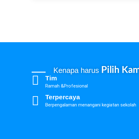
Pilih Kam
Kenapa harus
Tim
Ramah &Profesional
Terpercaya
Berpengalaman menangani kegiatan sekolah