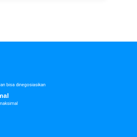
 dan bisa dinegosiasikan
mal
 maksimal