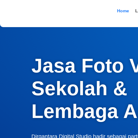
Lewati
ke
Home
L
konten
Jasa Foto 
Sekolah &
Lembaga A
Dirgantara Digital Studio hadir sebagai par