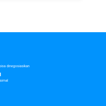
 bisa dinegosiasikan
l
simal