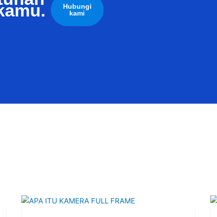
kamu.
Hubungi
kami