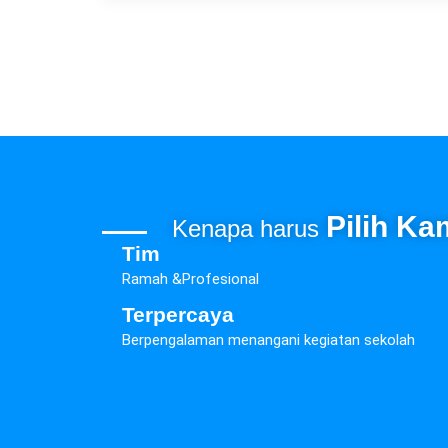
Pilih Ka
Kenapa harus
Tim
Ramah &Profesional
Terpercaya
Berpengalaman menangani kegiatan sekolah