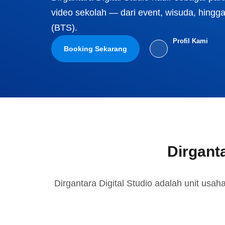
video sekolah — dari event, wisuda, hing
(BTS).
Profil Kami
Booking Sekarang
Dirganta
Dirgantara Digital Studio adalah unit usah