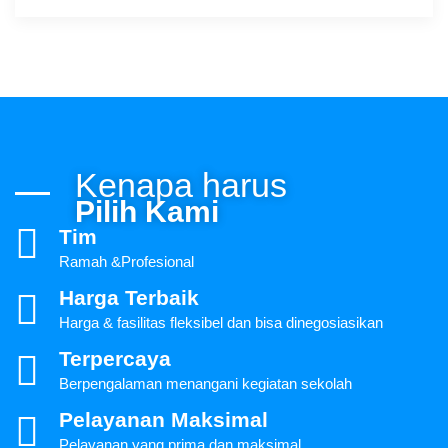
Kenapa harus
Pilih Kami
Tim
Ramah &Profesional
Harga Terbaik
Harga & fasilitas fleksibel dan bisa dinegosiasikan
Terpercaya
Berpengalaman menangani kegiatan sekolah
Pelayanan Maksimal
Pelayanan yang prima dan maksimal