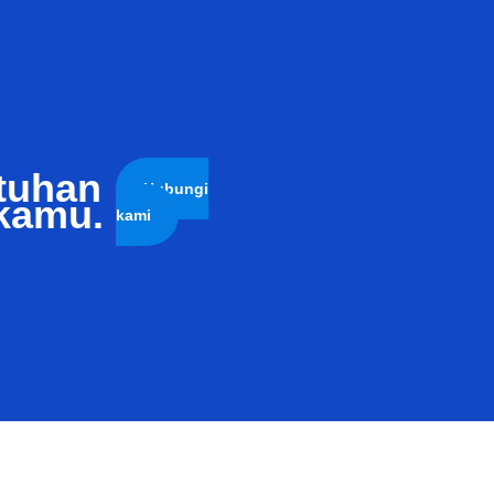
tuhan
Hubungi
kamu.
kami