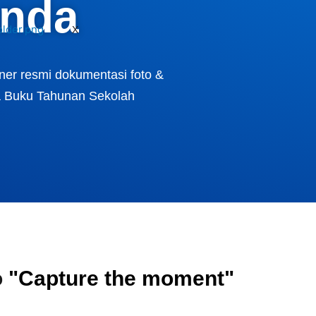
nda
X
tner resmi dokumentasi foto &
ga Buku Tahunan Sekolah
o
"Capture the moment"