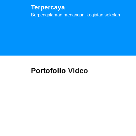
Terpercaya
Berpengalaman menangani kegiatan sekolah
Portofolio
Video