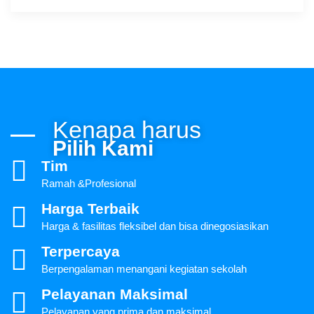
Kenapa harus
Pilih Kami
Tim
Ramah &Profesional
Harga Terbaik
Harga & fasilitas fleksibel dan bisa dinegosiasikan
Terpercaya
Berpengalaman menangani kegiatan sekolah
Pelayanan Maksimal
Pelayanan yang prima dan maksimal