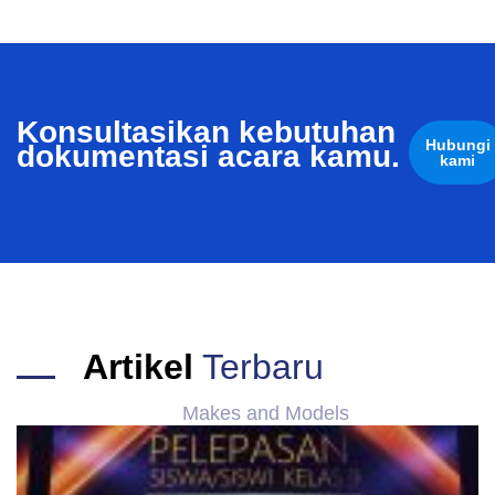
Konsultasikan kebutuhan
Hubungi
dokumentasi acara kamu.
kami
Artikel
Terbaru
Makes and Models