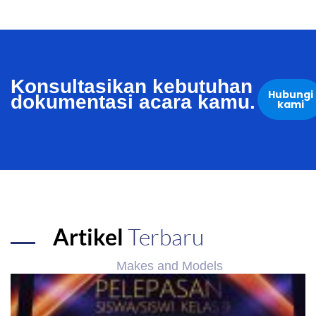
Konsultasikan kebutuhan
Hubungi
dokumentasi acara kamu.
kami
Artikel
Terbaru
Makes and Models