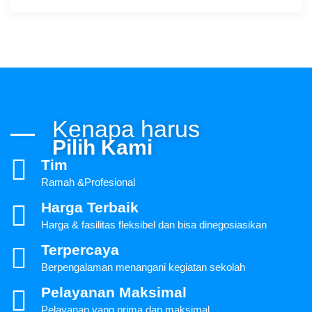
Kenapa harus
Pilih Kami
Tim
Ramah &Profesional
Harga Terbaik
Harga & fasilitas fleksibel dan bisa dinegosiasikan
Terpercaya
Berpengalaman menangani kegiatan sekolah
Pelayanan Maksimal
Pelayanan yang prima dan maksimal