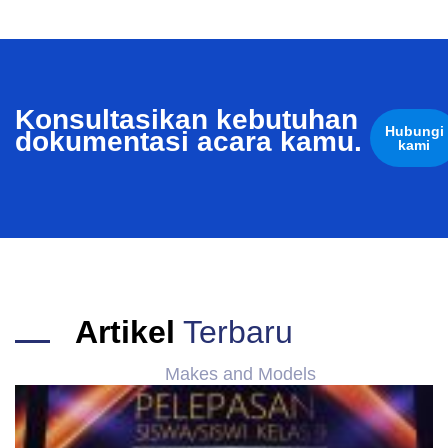
Konsultasikan kebutuhan
Hubungi
dokumentasi acara kamu.
kami
Artikel
Terbaru
Makes and Models