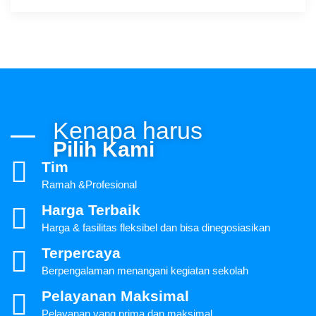
Kenapa harus
Pilih Kami
Tim
Ramah &Profesional
Harga Terbaik
Harga & fasilitas fleksibel dan bisa dinegosiasikan
Terpercaya
Berpengalaman menangani kegiatan sekolah
Pelayanan Maksimal
Pelayanan yang prima dan maksimal